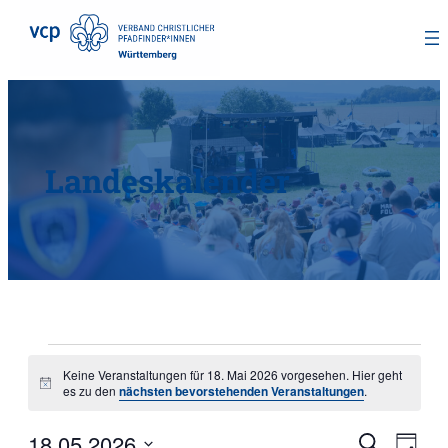
Zum
Inhalt
springen
Landeskalender
Veranstaltungen
Keine Veranstaltungen für 18. Mai 2026 vorgesehen. Hier geht
Hinweis
es zu den
nächsten bevorstehenden Veranstaltungen
.
für
18.05.2026
Suche
Vera