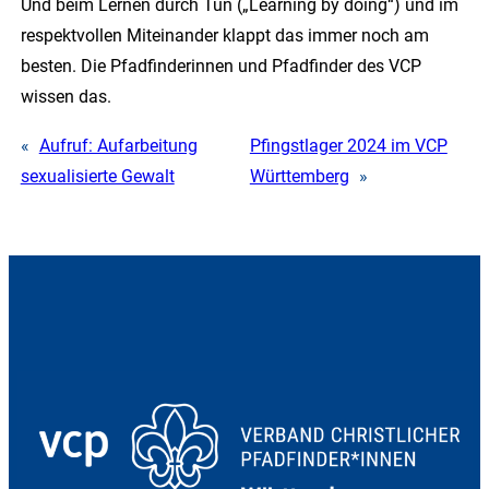
Und beim Lernen durch Tun („Learning by doing“) und im
respektvollen Miteinander klappt das immer noch am
besten. Die Pfadfinderinnen und Pfadfinder des VCP
wissen das.
«
Aufruf: Aufarbeitung
Pfingstlager 2024 im VCP
sexualisierte Gewalt
Württemberg
»