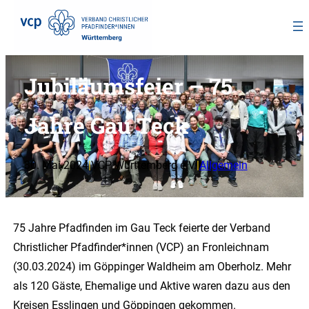
Zum
Jubiläumsfeier – 75
Inhalt
springen
Jahre Gau Teck
30. Mai 2024
|
VCP Württemberg e.V.
|
Allgemein
75 Jahre Pfadfinden im Gau Teck feierte der Verband
Christlicher Pfadfinder*innen (VCP) an Fronleichnam
(30.03.2024) im Göppinger Waldheim am Oberholz. Mehr
als 120 Gäste, Ehemalige und Aktive waren dazu aus den
Kreisen Esslingen und Göppingen gekommen.