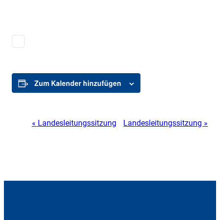
Zum Kalender hinzufügen
«
Landesleitungssitzung
Landesleitungssitzung
»
Veranstaltung-
Navigation