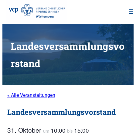
Zum
Inhalt
Landesversammlungsvo
springen
rstand
« Alle Veranstaltungen
Landesversammlungsvorstand
31. Oktober
10:00
15:00
um
bis