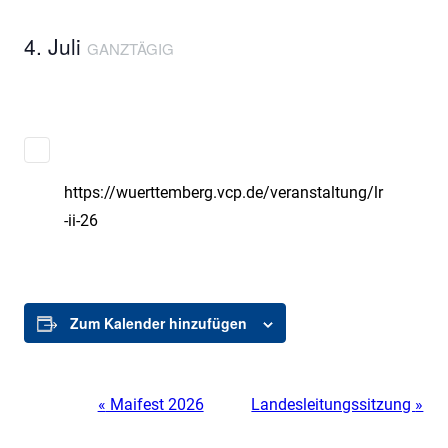
4. Juli
GANZTÄGIG
https://wuerttemberg.vcp.de/veranstaltung/lr
-ii-26
Zum Kalender hinzufügen
«
Maifest 2026
Landesleitungssitzung
»
Veranstaltung-
Navigation