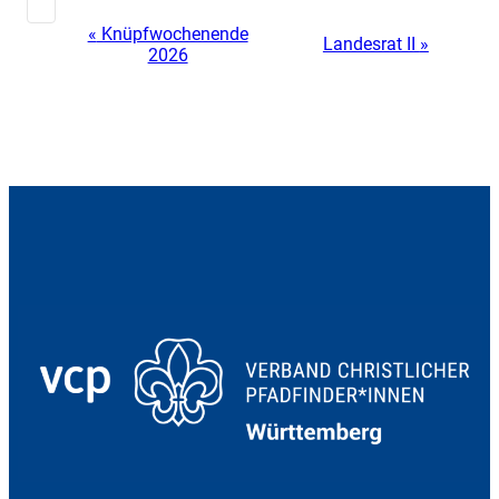
«
Knüpfwochenende
Veranstaltung-
Landesrat II
»
2026
Navigation